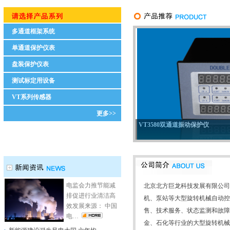
多通道框架系统
单通道保护仪表
盘装保护仪表
测试标定用设备
VT系列传感器
更多>>
VT3580双通道振动保护仪
电监会力推节能减
北京北方巨龙科技发展有限公司
排促进行业清洁高
机、泵站等大型旋转机械自动控
效发展来源： 中国
售、技术服务、状态监测和故障
电…
金、石化等行业的大型旋转机械